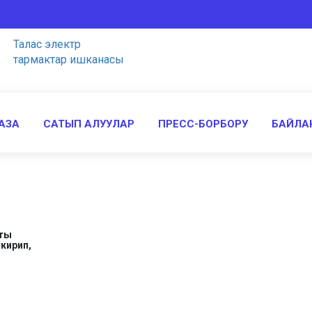
Талас электр
тармактар ишканасы
АЗА
САТЫП АЛУУЛАР
ПРЕСС-БОРБОРУ
БАЙЛА
кты
 кирип,