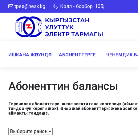
tpes@nesk.kg
Колл - борбор: 105;
ИШКАНА ЖӨНҮНДӨ
АБОНЕНТТЕРГЕ
ЧЕНЕМДИК Б
Абоненттин балансы
Тиричилик абоненттери: жеке эсепти гана киргизиңиз (айма
тандоонун кереги жок). Өнөр жай абоненттери: жеке эсепке
аймакты тандаңыз.